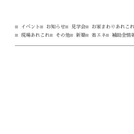
イベント
お知らせ
見学会
お家まわりあれこ
現場あれこれ
その他
新築
省エネ
補助金情