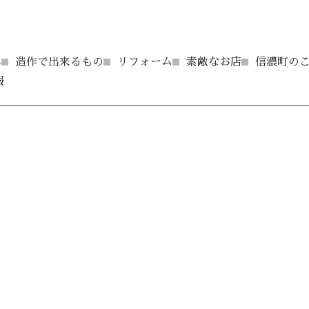
れ
造作で出来るもの
リフォーム
素敵なお店
信濃町の
報